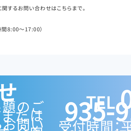
に関するお問い合わせはこちらまで。
時間8:00～17:00）
せ
TEL.
935-9
課題のご
話または
らお問い
受付時間：