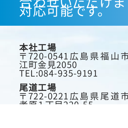
合わせいただけま
対応可能です。
本社工場
〒720-0541広島県福山
江町金見2050
TEL:084-935-9191
尾道工場
〒722-0221広島県尾道
者原１丁目220-55
TEL:0848-48-2882
府中工場