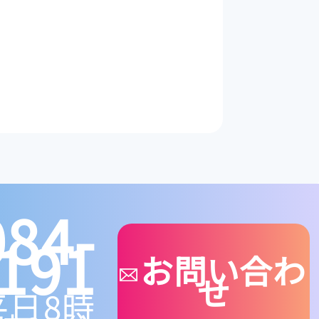
084-
191
お問い合わ
せ
平日8時