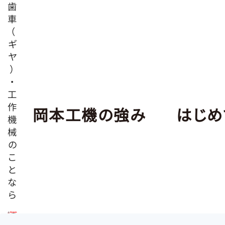
歯
車
（
ギ
ヤ
）
・
工
作
岡本工機の強み
はじめ
機
械
の
こ
と
な
ら