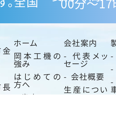
す。全国
00分～17
ホーム
会社案内
市金
岡本工機の
代表メッ
強み
セージ
はじめての
会社概要
方へ
市長
生産につい
歯車の い・
て
ろ・は
生産体制