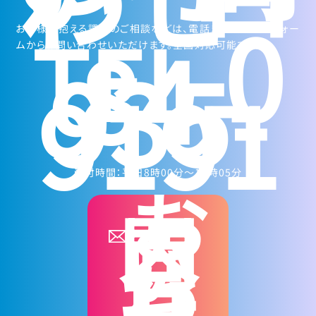
0
TEL.
84-
お客様が抱える課題のご相談などは、電話またはメールフォー
ムからお問い合わせいただけます。全国対応可能です。
935-
9191
受付時間：平日8時00分～17時05分
お
問
い
合
わ
せ