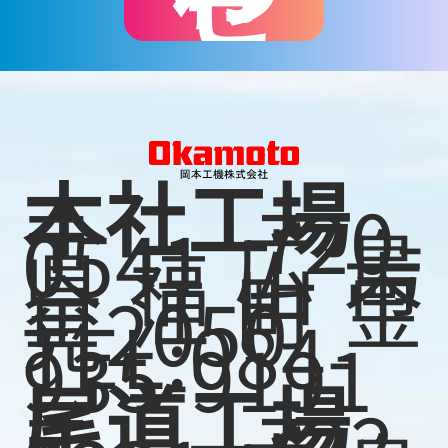
本社工場
〒720-
0541広島
県福山市
金江町金
見2050
TEL:084-
935-9191
尾道工場
〒722-