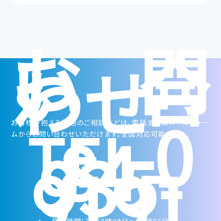
お問
い合
わせ
0
TEL.
お客様が抱える課題のご相談などは、電話またはメールフォー
84-
ムからお問い合わせいただけます。全国対応可能です。
935-
9191
受付時間：平日8時00分～17時05分