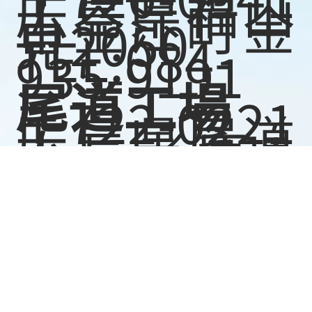
広島県福山
市金江町金
見2050
TEL:084-
935-9191
尾道工場
〒722-0221
広島県尾道
市長者原１
丁目220-55
TEL:0848-
48-2882
府中工場
〒726-0002
広島県府中
市鵜飼町
800-138
TEL:0847-