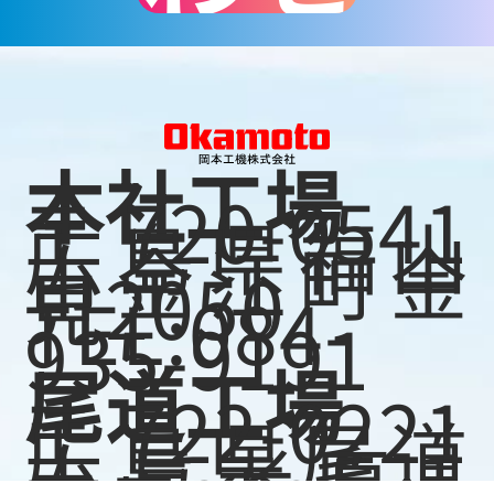
本社工場
〒720-0541
広島県福山
市金江町金
見2050
TEL:084-
935-9191
尾道工場
〒722-0221
広島県尾道
市長者原１