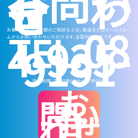
お問い
合わ
せ
08
TEL.
お客様が抱える課題のご相談などは、電話またはメールフォー
4-935-
ムからお問い合わせいただけます。全国対応可能です。
9191
受付時間：平日8時00分～17時05分
お
問い
合
わせ