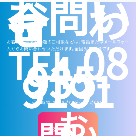
お問い
合わ
せ
08
TEL.
お客様が抱える課題のご相談などは、電話またはメールフォー
4-
ムからお問い合わせいただけます。全国対応可能です。
935-
9191
受付時間：平日8時00分～17時05分
お
問い