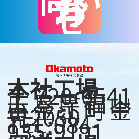
合
わ
せ
本社工場
〒720-0541
広島県福山
市金江町金
見2050
TEL:084-
935-9191