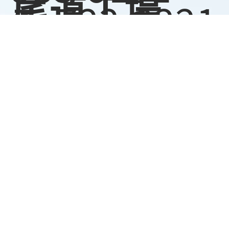
尾道工場
〒722-0221
広島県尾道
市長者原１
丁目220-55
TEL:0848-
48-2882
府中工場
〒726-0002
広島県府中
市鵜飼町
800-138
TEL:0847-
54-2780
府中第二工
場
〒726-0023
広島県府中